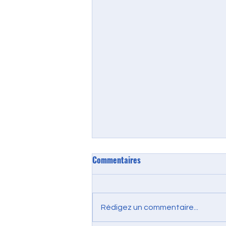
Commentaires
Expo 2024 : Jour 1
Rédigez un commentaire...