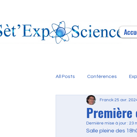
Accu
All Posts
Conférences
Exp
Franck
25 avr. 202
Première 
Dernière mise à jour :
23 
Salle pleine des 18h