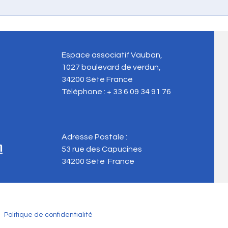
Les hippocampes de l’Étang de
Confé
Thau sont-ils vraiment spéciaux
médi
?
Espace associatif Vauban,
1027 boulevard de verdun,
34200 Sète
France
Téléphone : + 33 6 09 34 91 76
Adresse Postale :
m
53 rue des Capucines
34200 Sète
France
Politique de confidentialité