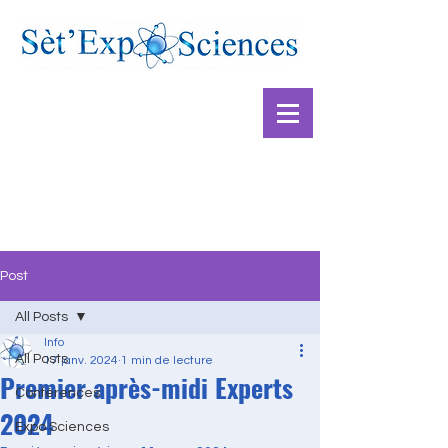
Post
All Posts
Info
All Posts
17 janv. 2024
1 min de lecture
Premier après-midi Experts
Conférences
2024
Expo Sciences