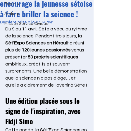
encourage la jeunesse sétoise
Experts
à faire briller la science !
Ateliers
Dernière mise à jour :
14 avr.
Mission Service Civique
Du 9 au 11 avril, Sète a vécu au rythme 
de la science. Pendant trois jours, la 
Sèt'Expo Sciences en Hérault
 a réuni 
plus de 
120 jeunes passionnés
 venus 
présenter 
50 projets scientifiques
ambitieux, créatifs et souvent 
surprenants. Une belle démonstration 
que la science n'a pas d'âge… et 
qu'elle a clairement de l'avenir à Sète !
Une édition placée sous le 
signe de l'inspiration, avec 
Fidji Simo
Cette année, la Sèt'Expo Sciences en 