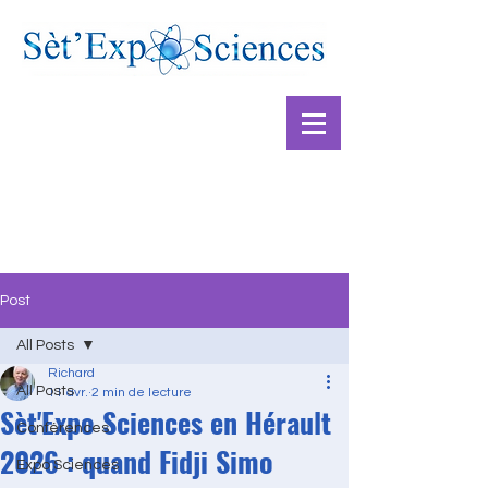
Post
All Posts
Richard
All Posts
11 avr.
2 min de lecture
Sèt'Expo Sciences en Hérault
Conférences
2026 : quand Fidji Simo
Expo Sciences