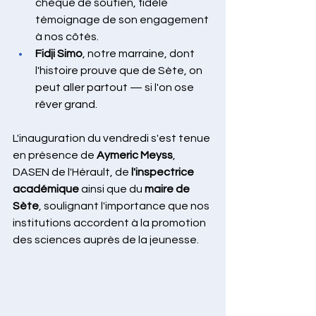
chèque de soutien, fidèle 
témoignage de son engagement 
à nos côtés.
Fidji Simo
, notre marraine, dont 
l'histoire prouve que de Sète, on 
peut aller partout — si l'on ose 
rêver grand.
L'inauguration du vendredi s'est tenue 
en présence de 
Aymeric Meyss
, 
DASEN de l'Hérault, de 
l'inspectrice 
académique
 ainsi que du 
maire de 
Sète
, soulignant l'importance que nos 
institutions accordent à la promotion 
des sciences auprès de la jeunesse.