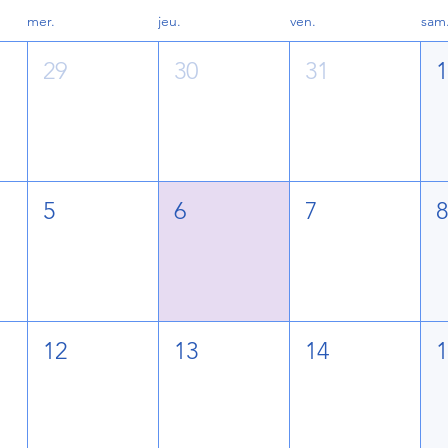
mer.
jeu.
ven.
sam
29
30
31
5
6
7
12
13
14