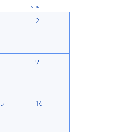
.
dim.
1
2
8
9
15
16