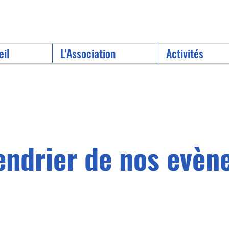
eil
L'Association
Activités
endrier de nos evè