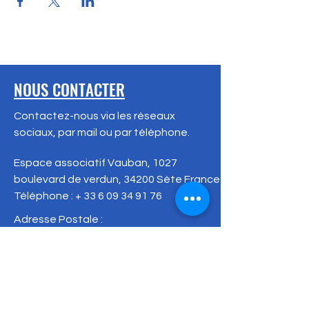
NOUS CONTACTER
Contactez-nous via les réseaux
sociaux, par mail ou par téléphone.
Espace associatif Vauban, 1027
boulevard de verdun, 34200 Sète
France
Téléphone : +
33 6 09 34 91 76
Adresse Postale :
53 rue des Capucines
34200 Sète
France
setexposciences@gmail.com