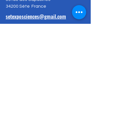
34200 Sète
France
setexposciences@gmail.com
Vous souhaitez
soutenir nos actions
?
En savoir plus