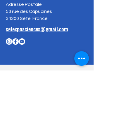
Adresse Postale :
53 rue des Capucines
34200 Sète
France
setexposciences@gmail.com
Vous souhaitez
soutenir nos actions
?
En savoir plus