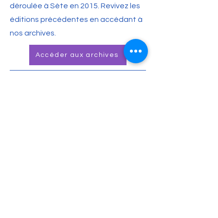
déroulée à Sète en 2015. Revivez les
éditions précédentes en accédant à
nos archives.
Accéder aux archives
NOUS CONTACTER
Contactez-nous via les réseaux
sociaux, par mail ou par téléphone.
Espace associatif Vauban, 1027
boulevard de verdun, 34200 Sète
France
Téléphone : +
33 6 09 34 91 76
Adresse Postale :
53 rue des Capucines