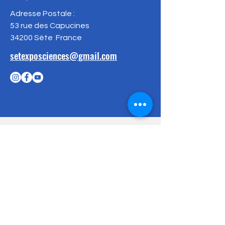
Adresse Postale :
53 rue des Capucines
34200 Sète
France
setexposciences@gmail.com
Vous souhaitez
soutenir nos actions
?