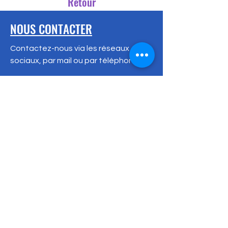
Retour
NOUS CONTACTER
Contactez-nous via les réseaux
sociaux, par mail ou par téléphone.
Espace associatif Vauban, 1027
boulevard de verdun, 34200 Sète
France
Téléphone : +
33 6 09 34 91 76
Adresse Postale :
53 rue des Capucines
34200 Sète
France
setexposciences@gmail.com