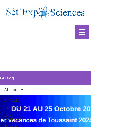
Le Blog
Ateliers
All Posts
Conférences
Expo
Sciences
Experts