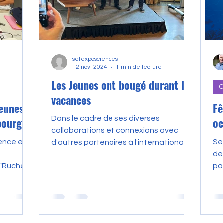
setexposciences
e
12 nov. 2024
1 min de lecture
Les Jeunes ont bougé durant les
C
vacances
jeunes
Fê
Dans le cadre de ses diverses
bourg.
oc
collaborations et connexions avec
ce en
Se
d'autres partenaires à l'international,
de
du 25 octobre au 3 Novembre, une...
 "Ruche
pa
r les...
l'a