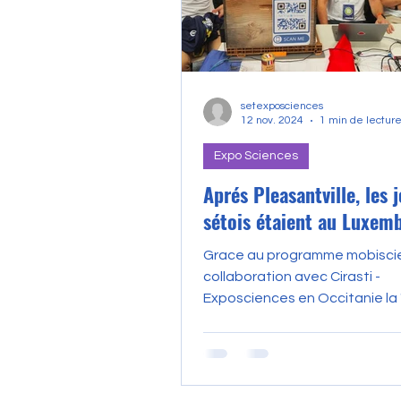
setexposciences
12 nov. 2024
1 min de lectur
Expo Sciences
Aprés Pleasantville, les 
sétois étaient au Luxem
Grace au programme mobiscien
collaboration avec Cirasti -
Exposciences en Occitanie la
connectée " etait présentée pa